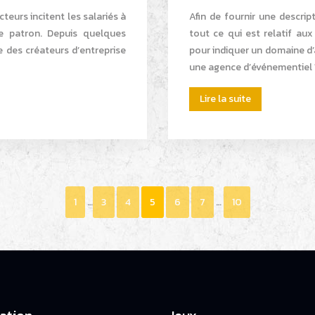
eurs incitent les salariés à
Afin de fournir une descrip
e patron. Depuis quelques
tout ce qui est relatif au
 des créateurs d’entreprise
pour indiquer un domaine d’a
une agence d’événementiel ?
Lire la suite
1
…
3
4
5
6
7
…
10