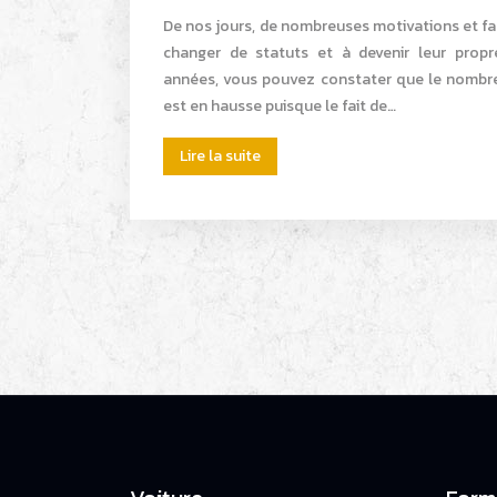
De nos jours, de nombreuses motivations et fact
changer de statuts et à devenir leur propr
années, vous pouvez constater que le nombre
est en hausse puisque le fait de…
Lire la suite