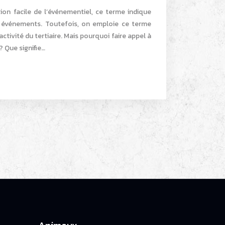
tion facile de l’événementiel, ce terme indique
x événements. Toutefois, on emploie ce terme
ctivité du tertiaire. Mais pourquoi faire appel à
 Que signifie…