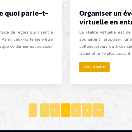
de quoi parle-t-
Organiser un év
virtuelle en ent
itude de règles qui visent à
La réalité virtuelle est de
. Parmi ceux-ci, le bien-être
souhaitent proposer une
sque ce dernier est au cœur
collaborateurs ou à ces cl
d’animation le plus courant
Lire la suite
1
…
5
6
7
8
9
10