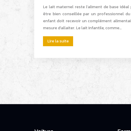
Le lait maternel reste l’aliment de base idéa
être bien conseillée par un professionnel du 
enfant doit recevoir un complément alimentair
mesure d’allaiter. Le lait infantile, comme…
Lire la suite