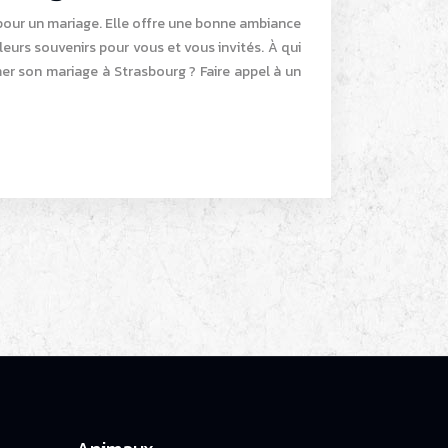
 pour un mariage. Elle offre une bonne ambiance
leurs souvenirs pour vous et vous invités. À qui
mer son mariage à Strasbourg ? Faire appel à un