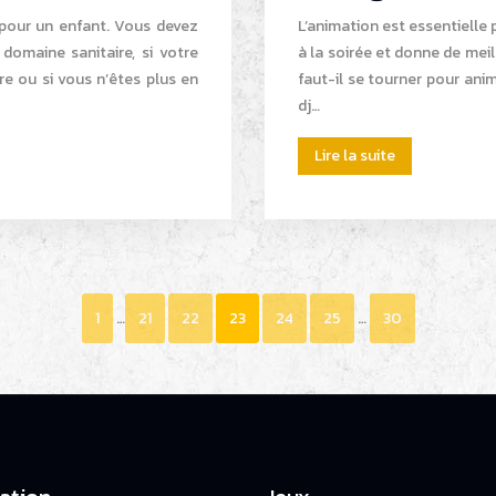
l pour un enfant. Vous devez
L’animation est essentielle
domaine sanitaire, si votre
à la soirée et donne de meil
e ou si vous n’êtes plus en
faut-il se tourner pour ani
dj…
Lire la suite
1
…
21
22
23
24
25
…
30