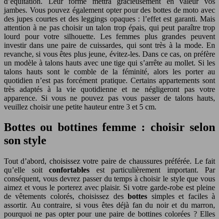
d’équitation. Leur forme mettra gracieusement en valeur vos
jambes. Vous pouvez également opter pour des bottes de moto avec
des jupes courtes et des leggings opaques : l’effet est garanti. Mais
attention à ne pas choisir un talon trop épais, qui peut paraître trop
lourd pour votre silhouette. Les femmes plus grandes peuvent
investir dans une paire de cuissardes, qui sont très à la mode. En
revanche, si vous êtes plus jeune, évitez-les. Dans ce cas, on préfère
un modèle à talons hauts avec une tige qui s’arrête au mollet. Si les
talons hauts sont le comble de la féminité, alors les porter au
quotidien n’est pas forcément pratique. Certains appartements sont
très adaptés à la vie quotidienne et ne négligeront pas votre
apparence. Si vous ne pouvez pas vous passer de talons hauts,
veuillez choisir une petite hauteur entre 3 et 5 cm.
Bottes ou bottines femme : choisir selon
son style
Tout d’abord, choisissez votre paire de chaussures préférée. Le fait
qu’elle soit
confortables
est particulièrement important. Par
conséquent, vous devrez passer du temps à choisir le style que vous
aimez et vous le porterez avec plaisir. Si votre garde-robe est pleine
de vêtements colorés, choisissez des
bottes
simples et faciles à
assortir. Au contraire, si vous êtes déjà fan du noir et du marron,
pourquoi ne pas opter pour une paire de bottines colorées ? Elles