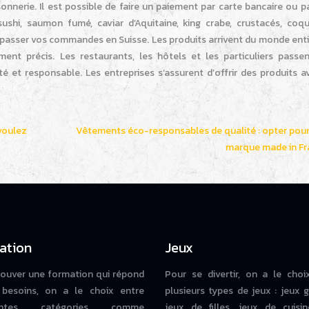
ssonnerie. Il est possible de faire un paiement par carte bancaire ou p
hi, saumon fumé, caviar d’Aquitaine, king crabe, crustacés, coqui
 passer vos commandes en Suisse. Les produits arrivent du monde enti
nt précis. Les restaurants, les hôtels et les particuliers passen
é et responsable. Les entreprises s’assurent d’offrir des produits a
voulez
Vêtements éco-responsables de qualité : opter pou
marque made in Fr
ation
Jeux
rouver une formation qui répond
Pour se divertir, on a le choi
besoins, on a le choix entre
plusieurs types de jeux : jeux g
rentes catégories comme
jeux de filles, jeux de cuisin