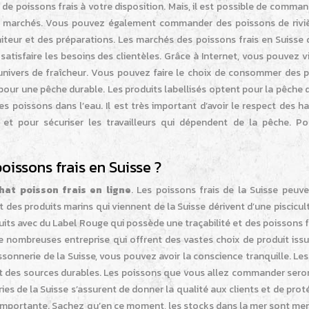
de poissons frais à votre disposition. Mais, il est possible de comma
ds marchés. Vous pouvez également commander des poissons de riviè
raiteur et des préparations. Les marchés des poissons frais en Suisse
tisfaire les besoins des clientèles. Grâce à Internet, vous pouvez vi
 univers de fraîcheur. Vous pouvez faire le choix de consommer des p
ur une pêche durable. Les produits labellisés optent pour la pêche d
s poissons dans l’eau. Il est très important d’avoir le respect des h
 et pour sécuriser les travailleurs qui dépendent de la pêche. Po
issons frais en Suisse ?
hat poisson frais en ligne
. Les poissons frais de la Suisse peuve
des produits marins qui viennent de la Suisse dérivent d’une piscicul
uits avec du Label Rouge qui possède une traçabilité et des poissons f
 de nombreuses entreprise qui offrent des vastes choix de produit iss
sonnerie de la Suisse, vous pouvez avoir la conscience tranquille. Les
nt des sources durables. Les poissons que vous allez commander seron
eries de la Suisse s’assurent de donner la qualité aux clients et de prot
s importante. Sachez qu’en ce moment, les stocks dans la mer sont men