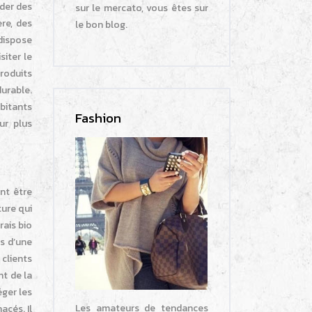
nder des
sur le mercato, vous êtes sur
re, des
le bon blog.
 dispose
siter le
roduits
urable.
abitants
Fashion
ur plus
nt être
ture qui
rais bio
us d’une
 clients
t de la
éger les
Les amateurs de tendances
acés. Il