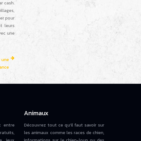
ar cash.
llages,
er pour
t leurs
vec une
r une
ance
Animaux
x entre
Découvrez tout ce qu’il faut savoir sur
ratuits,
les animaux comme les races de chien,
e, jeux
informations sur le chien-loup ou des