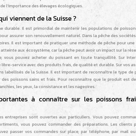
t de l’importance des élevages écologiques.
ui viennent de la Suisse ?
 durable. Il est primordial de maintenir les populations de poissons
pour assurer son renouvellement naturel. Dans la pêche des sociétés 
ssoires. Il est important de pratiquer une méthode de pêche pour une
r atteinte aux écosystème, car la pêche peut avoir un impact sur la rés
 vous pouvez acheter du poissant en toute tranquillité. Sur Inter
 libre-service avec des produits frais, de qualité et durable. Sur vos as
labellisés de la Suisse. Il est important de reconnaître le type de 
r des poissons sains et frais. Pour reconnaître que le produit est d
branchies, les yeux, la consistance et les nageoires.
portantes à connaître sur les poissons fra
es entreprises sont ouvertes aux particuliers. Vous pouvez comma
sortiments, vous pouvez commander des préparations. Les clients 
ouvez passer vos commandes sur place, par téléphone, par mail ou