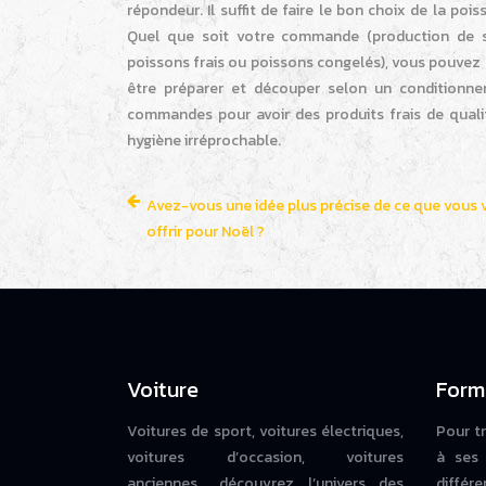
répondeur. Il suffit de faire le bon choix de la poi
Quel que soit votre commande (production de sus
poissons frais ou poissons congelés), vous pouvez
être préparer et découper selon un conditionneme
commandes pour avoir des produits frais de qualit
hygiène irréprochable.
Avez-vous une idée plus précise de ce que vous 
offrir pour Noël ?
Voiture
Form
Voitures de sport, voitures électriques,
Pour t
voitures d’occasion, voitures
à ses 
anciennes… découvrez l’univers des
diffé