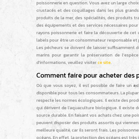
poissonnerie en question. Vous avez un large choix 
crustacés et des coquillages dans les plus gran
produits de la mer, des spécialités, des produits t
des équipements et des services nécessaires pour sa
rayons poissonnerie et faire la découverte de cet
labels pour être un consommateur responsable et po
Les pécheurs se doivent de laisser suffisamment de
marins pour garantir la préservation de l’espèce
d’informations, veuillez visiter
ce site
.
Comment faire pour acheter des po
Où que vous soyez, il est possible de faire un
ac
disponible pour tous les consommateurs. La plupart 
respecte les normes écologiques. Il existe des prod
qui dérivent de l’aquaculture biologique. Il existe
source durable. En faisant vos achats chez une pois
peuvent disposer des produits assortis qui vienne
meilleure qualité, car ils seront frais. Les poissonn
océans. En effet, la protection des océans est trè