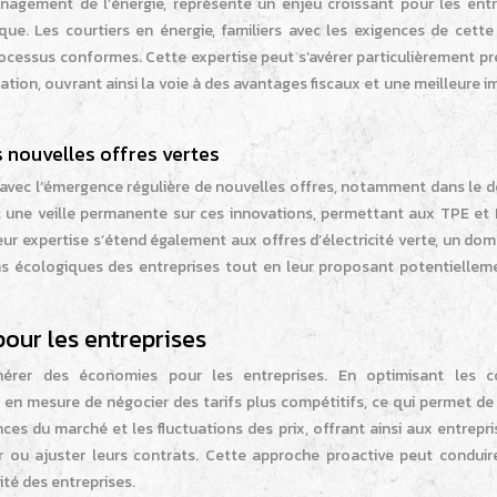
gement de l’énergie, représente un enjeu croissant pour les entr
ue. Les courtiers en énergie, familiers avec les exigences de cette
ocessus conformes. Cette expertise peut s’avérer particulièrement pr
cation, ouvrant ainsi la voie à des avantages fiscaux et une meilleure 
s nouvelles offres vertes
, avec l’émergence régulière de nouvelles offres, notamment dans le 
nt une veille permanente sur ces innovations, permettant aux TPE et
eur expertise s’étend également aux offres d’électricité verte, un do
ns écologiques des entreprises tout en leur proposant potentiellem
pour les entreprises
nérer des économies pour les entreprises. En optimisant les c
 en mesure de négocier des tarifs plus compétitifs, ce qui permet de
nces du marché et les fluctuations des prix, offrant ainsi aux entrepr
 ou ajuster leurs contrats. Cette approche proactive peut conduir
ité des entreprises.