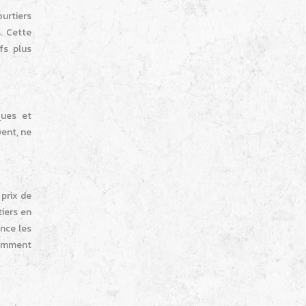
urtiers
. Cette
fs plus
ques et
vent, ne
 prix de
tiers en
ence les
otamment