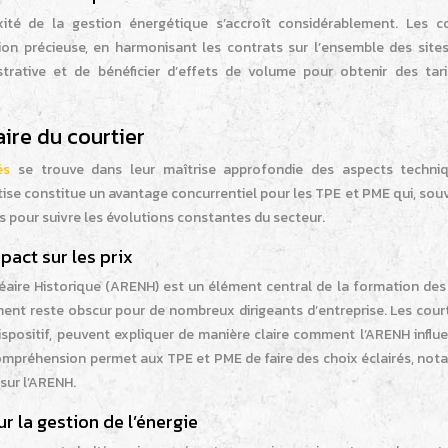
ité de la gestion énergétique s’accroît considérablement. Les co
ion précieuse, en harmonisant les contrats sur l’ensemble des sites
trative et de bénéficier d’effets de volume pour obtenir des tari
ire du courtier
és
se trouve dans leur maîtrise approfondie des aspects techni
tise constitue un avantage concurrentiel pour les TPE et PME qui, sou
s pour suivre les évolutions constantes du secteur.
act sur les prix
léaire Historique (ARENH) est un élément central de la formation des
ment reste obscur pour de nombreux dirigeants d’entreprise. Les cour
ispositif, peuvent expliquer de manière claire comment l’ARENH influ
e compréhension permet aux TPE et PME de faire des choix éclairés, n
 sur l’ARENH.
 la gestion de l’énergie