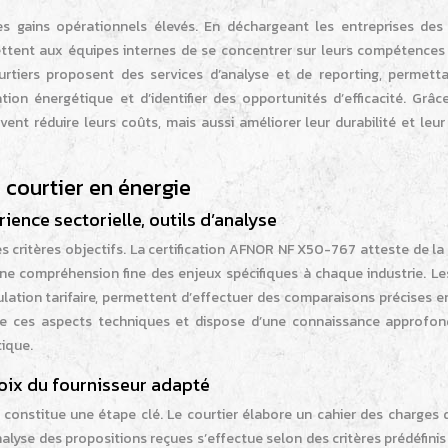
s gains opérationnels élevés. En déchargeant les entreprises des
mettent aux équipes internes de se concentrer sur leurs compétences 
courtiers proposent des services d’analyse et de reporting, permett
n énergétique et d’identifier des opportunités d’efficacité. Grâc
vent réduire leurs coûts, mais aussi améliorer leur durabilité et leu
 courtier en énergie
rience sectorielle, outils d’analyse
es critères objectifs. La certification AFNOR NF X50-767 atteste de la
 une compréhension fine des enjeux spécifiques à chaque industrie. Le
ulation tarifaire, permettent d’effectuer des comparaisons précises e
se ces aspects techniques et dispose d’une connaissance approfon
ique.
oix du fournisseur adapté
constitue une étape clé. Le courtier élabore un cahier des charges d
nalyse des propositions reçues s’effectue selon des critères prédéfinis :