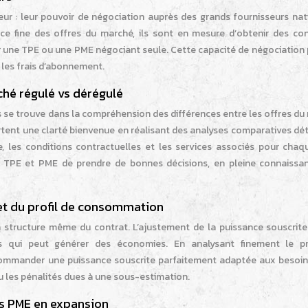
eur : leur pouvoir de négociation auprès des grands fournisseurs nat
nce fine des offres du marché, ils sont en mesure d’obtenir des con
r une TPE ou une PME négociant seule. Cette capacité de négociation 
r les frais d’abonnement.
hé régulé vs dérégulé
ses se trouve dans la compréhension des différences entre les offres d
ortent une clarté bienvenue en réalisant des analyses comparatives dét
aire, les conditions contractuelles et les services associés pour cha
e TPE et PME de prendre de bonnes décisions, en pleine connaissa
 et du profil de consommation
la structure même du contrat. L’ajustement de la puissance souscrite
is qui peut générer des économies. En analysant finement le pr
ecommander une puissance souscrite parfaitement adaptée aux besoins
ou les pénalités dues à une sous-estimation.
es PME en expansion