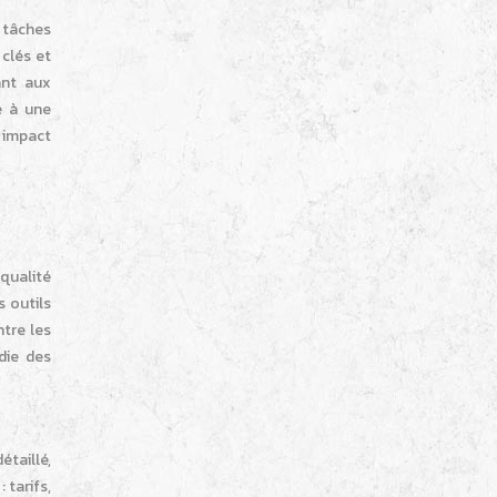
 tâches
clés et
ant aux
e à une
r impact
 qualité
s outils
ntre les
die des
étaillé,
 tarifs,