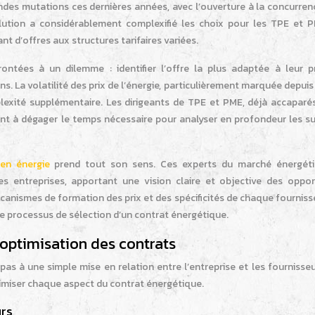
des mutations ces dernières années, avec l’ouverture à la concurrenc
olution a considérablement complexifié les choix pour les TPE et P
 d’offres aux structures tarifaires variées.
rontées à un dilemme : identifier l’offre la plus adaptée à leur pr
 La volatilité des prix de l’énergie, particulièrement marquée depuis 
xité supplémentaire. Les dirigeants de TPE et PME, déjà accaparés
ent à dégager le temps nécessaire pour analyser en profondeur les su
 en énergie
prend tout son sens. Ces experts du marché énergét
s entreprises, apportant une vision claire et objective des oppor
anismes de formation des prix et des spécificités de chaque fourniss
e processus de sélection d’un contrat énergétique.
’optimisation des contrats
 pas à une simple mise en relation entre l’entreprise et les fournisse
ptimiser chaque aspect du contrat énergétique.
urs