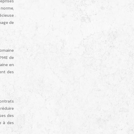
eprises
 norme,
écieuse
image de
domaine
 PME de
maine en
ent des
ontrats
 réduire
ises des
e à des