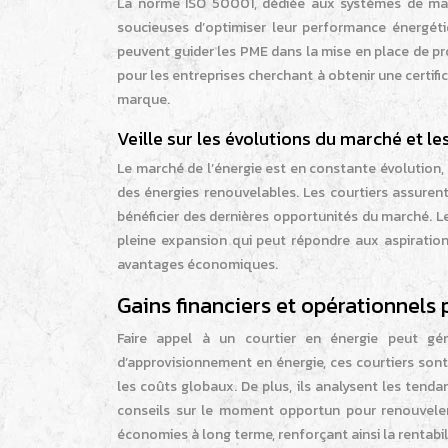
La norme ISO 50001, dédiée aux systèmes de mana
soucieuses d’optimiser leur performance énergétiq
peuvent guider les PME dans la mise en place de pr
pour les entreprises cherchant à obtenir une certifi
marque.
Veille sur les évolutions du marché et le
Le marché de l’énergie est en constante évolution
des énergies renouvelables. Les courtiers assure
bénéficier des dernières opportunités du marché. L
pleine expansion qui peut répondre aux aspiratio
avantages économiques.
Gains financiers et opérationnels 
Faire appel à un courtier en énergie peut gé
d’approvisionnement en énergie, ces courtiers sont
les coûts globaux. De plus, ils analysent les tenda
conseils sur le moment opportun pour renouveler
économies à long terme, renforçant ainsi la rentabil