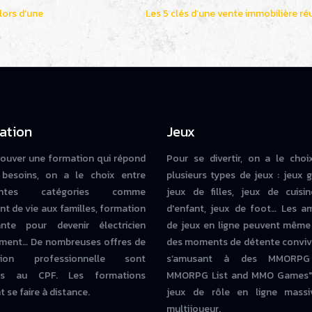
 lors d’une
Les 5 clés d’une vente immobilière ré
ation
Jeux
rouver une formation qui répond
Pour se divertir, on a le choi
besoins, on a le choix entre
plusieurs types de jeux : jeux g
rentes catégories comme
jeux de filles, jeux de cuisin
nt de vie aux familles, formation
d'enfant, jeux de foot… Les a
iante pour devenir électricien
de jeux en ligne peuvent même
ment… De nombreuses offres de
des moments de détente conviv
tion professionnelle sont
s’amusant à des MMORPG
bles au CPF. Les formations
MMORPG List and MMO Games" 
 se faire à distance.
jeux de rôle en ligne massi
multijoueur.