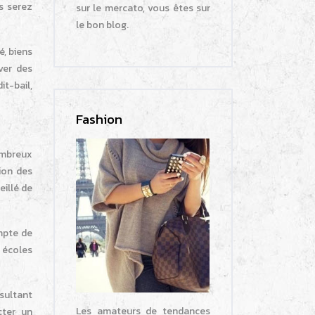
s serez
sur le mercato, vous êtes sur
le bon blog.
é, biens
ver des
it-bail,
Fashion
ombreux
ion des
eillé de
ompte de
 écoles
sultant
Les amateurs de tendances
cter un