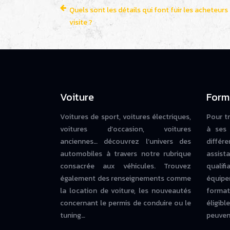
Quels sont les détails qui font fuir les acheteurs
visite ?
Voiture
Form
Voitures de sport, voitures électriques,
Pour t
voitures d’occasion, voitures
à ses 
anciennes… découvrez l’univers des
diffé
automobiles à travers notre rubrique
assista
consacrée aux véhicules. Trouvez
qualif
également des renseignements comme
équipe
la location de voiture, les nouveautés
forma
concernant le permis de conduire ou le
éligi
tuning…
peuvent