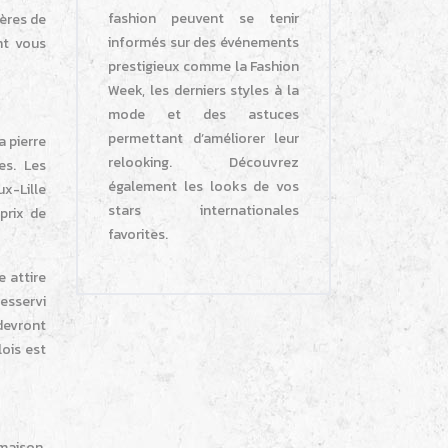
fashion peuvent se tenir
tères de
informés sur des événements
nt vous
prestigieux comme la Fashion
Week, les derniers styles à la
mode et des astuces
permettant d’améliorer leur
a pierre
relooking. Découvrez
es. Les
également les looks de vos
ux-Lille
stars internationales
prix de
favorites.
 attire
esservi
devront
lois est
 maison,