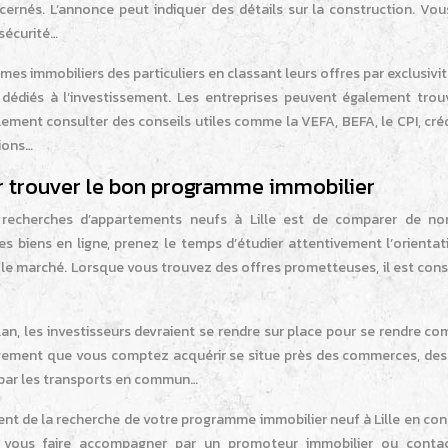
ernés. L’annonce peut indiquer des détails sur la construction. Vou
 sécurité…
mes immobiliers des particuliers en classant leurs offres par exclusivit
dédiés à l’investissement. Les entreprises peuvent également trou
ement consulter des conseils utiles comme la VEFA, BEFA, le CPI, créd
tions…
r trouver le bon programme immobilier
s recherches d’appartements neufs à Lille est de comparer de n
 biens en ligne, prenez le temps d’étudier attentivement l’orientat
ur le marché. Lorsque vous trouvez des offres prometteuses, il est cons
an, les investisseurs devraient se rendre sur place pour se rendre c
 logement que vous comptez acquérir se situe près des commerces, des
vi par les transports en commun…
nt de la recherche de votre programme immobilier neuf à Lille en con
t vous faire accompagner par un promoteur immobilier ou conta