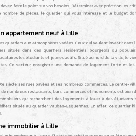
evez faire le point sur vos besoins. Déterminer avec précision les cri
le nombre de pièces, le quartier qui vous intéresse et le budget do
n appartement neuf à Lille
rs quartiers aux atmosphères variées. Ceux qui veulent investir dans l
rs situés dans des quartiers résidentiels, bourgeois ou populair
ataires les étudiants et jeunes actifs. Situé au nord de la ville, le vie
ristes. Ce secteur enregistre une demande de logement forte et les 
 siècle, ses rues pavées et ses nombreux commerces. Le centre-ville
ant de nombreux restaurants, bars, commerces et monuments est bien d
immobiliers qui recherchent des logements à louer à des étudiants 
liers situés au quartier Vauban-Esquermes. En effet, ce quartier lil
f.
e immobilier à Lille
’un investisseur à l’autre. Si certains acheteurs sont en quête d’une