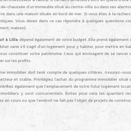
-de-chaussée d’un immeuble situé au centre-ville ou dans ses alentou
vre dans une maison située en bord de mer. Si vous êtes à la recherc
éristiques. Vous devez dans ce cas répondre à quelques questions c
ment, maison).
f à Lille
dépend également de votre budget. Elle prend également
habitat varie s’il s’agit d’un logement pour y habiter, pour mettre en bail
 vous constituer votre patrimoine. Ceux qui envisagent de se lancer 
r sur les profits.
mme immobilier doit tenir compte de quelques critères. Assurez-vous
eur et stable. Privilégiez l’achat du programme immobilier situé 
e. Vérifiez également que l’emplacement de votre futur logement locat
biliers y sont concurrentiels. Évitez pour cela les quartiers re
 en cours ou que l’endroit ne fait pas l’objet de projets de constru