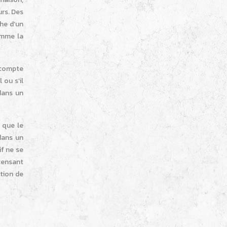
rs. Des
he d’un
omme la
 compte
 ou s’il
dans un
 que le
dans un
if ne se
censant
ction de