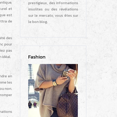
antique,
prestigieux, des informations
urel et
insolites ou des révélations
ique est
sur le mercato, vous êtes sur
ettra de
le bon blog.
mité des
onc pour
liez pas
Fashion
 idéal.
endre en
omme les
 ou non.
 tromper
mations