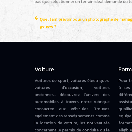
pas que sélectionner un terrain idéal demande du te
Quel tarif prévoir pour un photographe de maria
genève ?
Voiture
Form
Voitures de sport, voitures électriques,
Pour t
voitures d’occasion, voitures
à ses 
anciennes… découvrez l’univers des
diffé
automobiles à travers notre rubrique
assista
consacrée aux véhicules. Trouvez
qualif
également des renseignements comme
équipe
la location de voiture, les nouveautés
forma
concernant le permis de conduire ou le
éligi