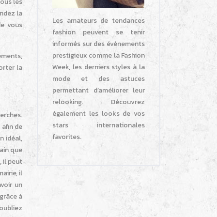
tous les
andez la
Les amateurs de tendances
 de vous
fashion peuvent se tenir
informés sur des événements
prestigieux comme la Fashion
nements,
Week, les derniers styles à la
orter la
mode et des astuces
permettant d’améliorer leur
relooking. Découvrez
également les looks de vos
herches.
stars internationales
 afin de
favorites.
n idéal,
rain que
 il peut
irie, il
voir un
 grâce à
’oubliez