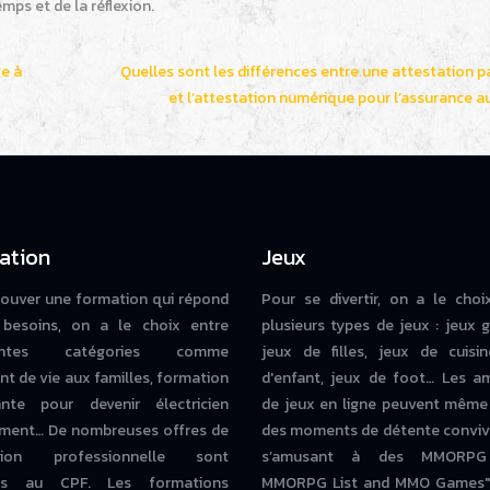
mps et de la réflexion.
ge à
Quelles sont les différences entre une attestation p
et l’attestation numérique pour l’assurance a
ation
Jeux
rouver une formation qui répond
Pour se divertir, on a le choi
besoins, on a le choix entre
plusieurs types de jeux : jeux g
rentes catégories comme
jeux de filles, jeux de cuisin
nt de vie aux familles, formation
d'enfant, jeux de foot… Les a
iante pour devenir électricien
de jeux en ligne peuvent même
ment… De nombreuses offres de
des moments de détente conviv
tion professionnelle sont
s’amusant à des MMORPG
bles au CPF. Les formations
MMORPG List and MMO Games" 