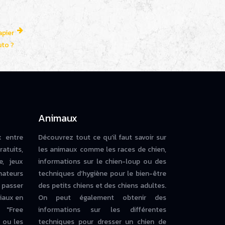
apier
uto ?
Animaux
x entre
Découvrez tout ce qu’il faut savoir sur
ratuits,
les animaux comme les races de chien,
e, jeux
informations sur le chien-loup ou des
mateurs
techniques d’hygiène pour le bien-être
 passer
des petits chiens et des chiens adultes.
iaux en
On peut également obtenir des
 "Free
informations sur les différentes
ou les
techniques pour dresser un chien de