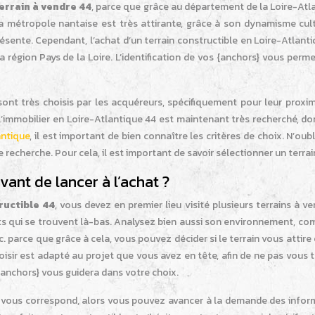
errain à vendre 44
, parce que grâce au département de la Loire-Atl
La métropole nantaise est très attirante, grâce à son dynamisme cult
résente. Cependant, l’achat d’un terrain constructible en Loire-Atlant
 région Pays de la Loire. L’identification de vos {anchors} vous perm
sont très choisis par les acquéreurs, spécifiquement pour leur proxi
, l’immobilier en Loire-Atlantique 44 est maintenant très recherché, d
antique
, il est important de bien connaître les critères de choix. N’oub
 recherche. Pour cela, il est important de savoir sélectionner un terrain
vant de lancer à l’achat ?
ructible 44
, vous devez en premier lieu visité plusieurs terrains à v
nts qui se trouvent là-bas. Analysez bien aussi son environnement, c
 parce que grâce à cela, vous pouvez décider si le terrain vous attire
 choisir est adapté au projet que vous avez en tête, afin de ne pas vous
 {anchors} vous guidera dans votre choix.
i vous correspond, alors vous pouvez avancer à la demande des infor