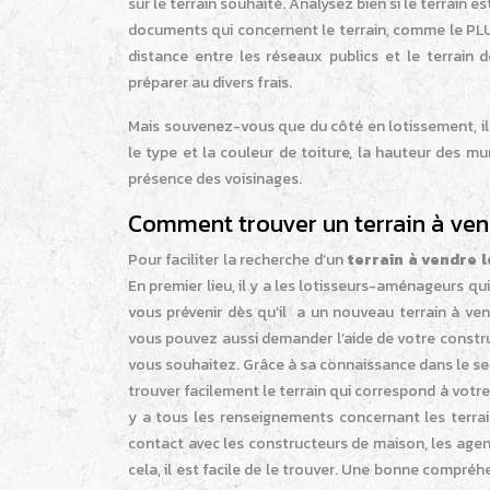
sur le terrain souhaité. Analysez bien si le terrain e
documents qui concernent le terrain, comme le PLU 
distance entre les réseaux publics et le terrain d
préparer au divers frais.
Mais souvenez-vous que du côté en lotissement, il 
le type et la couleur de toiture, la hauteur des mur
présence des voisinages.
Comment trouver un terrain à ven
Pour faciliter la recherche d’un
terrain à vendre l
En premier lieu, il y a les lotisseurs-aménageurs qui
vous prévenir dès qu’il a un nouveau terrain à vend
vous pouvez aussi demander l’aide de votre construct
vous souhaitez. Grâce à sa connaissance dans le sect
trouver facilement le terrain qui correspond à votre 
y a tous les renseignements concernant les terrain
contact avec les constructeurs de maison, les agen
cela, il est facile de le trouver. Une bonne compréh