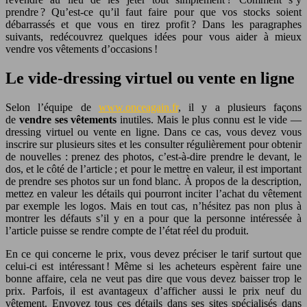
prendre ?
Qu’est-ce qu’il faut faire pour que vos stocks soient
débarrassés et que vous en tirez profit ? Dans les paragraphes
suivants, redécouvrez quelques idées pour vous aider à mieux
vendre vos vêtements d’occasions !
Le vide-dressing virtuel ou vente en ligne
Selon l’équipe de
www.onceagain.fr
, il y a plusieurs façons
de
vendre ses vêtements
inutiles. Mais le plus connu est le vide —
dressing virtuel ou vente en ligne. Dans ce cas, vous devez vous
inscrire sur plusieurs sites et les consulter régulièrement pour obtenir
de nouvelles : prenez des photos, c’est-à-dire prendre le devant, le
dos, et le côté de l’article ; et pour le mettre en valeur, il est important
de prendre ses photos sur un fond blanc. À propos de la description,
mettez en valeur les détails qui pourront inciter l’achat du vêtement
par exemple les logos. Mais en tout cas, n’hésitez pas non plus à
montrer les défauts s’il y en a pour que la personne intéressée à
l’article puisse se rendre compte de l’état réel du produit.
En ce qui concerne le prix, vous devez préciser le tarif surtout que
celui-ci est intéressant ! Même si les acheteurs espèrent faire une
bonne affaire, cela ne veut pas dire que vous devez baisser trop le
prix. Parfois, il est avantageux d’afficher aussi le prix neuf du
vêtement. Envoyez tous ces détails dans ses sites spécialisés dans