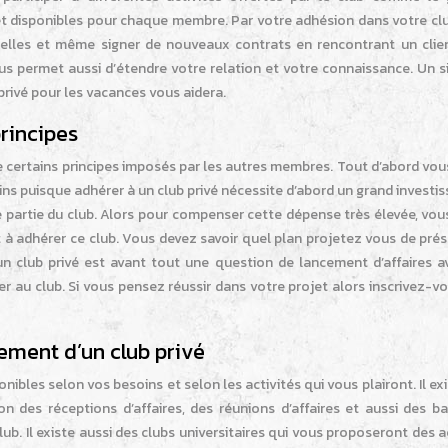
 et disponibles pour chaque membre. Par votre adhésion dans votre clu
nelles et même signer de nouveaux contrats en rencontrant un clie
 vous permet aussi d’étendre votre relation et votre connaissance. Un s
privé pour les vacances vous aidera.
principes
de certains principes imposés par les autres membres. Tout d’abord vo
soins puisque adhérer à un club privé nécessite d’abord un grand invest
re partie du club. Alors pour compenser cette dépense très élevée, vo
t à adhérer ce club. Vous devez savoir quel plan projetez vous de pré
un club privé est avant tout une question de lancement d’affaires a
r au club. Si vous pensez réussir dans votre projet alors inscrivez-v
ment d’un club privé
nibles selon vos besoins et selon les activités qui vous plairont. Il ex
ion des réceptions d’affaires, des réunions d’affaires et aussi des 
b. Il existe aussi des clubs universitaires qui vous proposeront des a