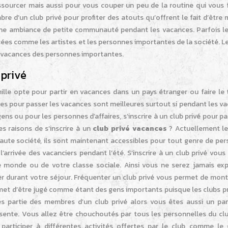
ssourcer mais aussi pour vous couper un peu de la routine qui vous f
e d’un club privé pour profiter des atouts qu’offrent le fait d’être
 une ambiance de petite communauté pendant les vacances. Parfois le
es comme les artistes et les personnes importantes de la société. Le
en vacances des personnes importantes.
 privé
ille opte pour partir en vacances dans un pays étranger ou faire le 
ises pour passer les vacances sont meilleures surtout si pendant les v
gens ou pour les personnes d’affaires, s’inscrire à un club privé pour p
es raisons de s’inscrire à un
club privé vacances
? Actuellement le
aute société, ils sont maintenant accessibles pour tout genre de per
’arrivée des vacanciers pendant l’été. S’inscrire à un club privé vou
e monde ou de votre classe sociale. Ainsi vous ne serez jamais ex
er durant votre séjour. Fréquenter un club privé vous permet de mont
rmet d’être jugé comme étant des gens importants puisque les clubs p
s partie des membres d’un club privé alors vous êtes aussi un par
ésente. Vous allez être chouchoutés par tous les personnelles du clu
articiper à différentes activités offertes par le club comme le 