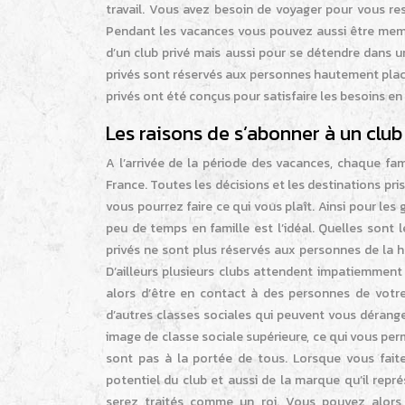
travail. Vous avez besoin de voyager pour vous re
Pendant les vacances vous pouvez aussi être membr
d’un club privé mais aussi pour se détendre dans
privés sont réservés aux personnes hautement placé
privés ont été conçus pour satisfaire les besoins 
Les raisons de s’abonner à un club
A l’arrivée de la période des vacances, chaque fam
France. Toutes les décisions et les destinations pr
vous pourrez faire ce qui vous plaît. Ainsi pour les 
peu de temps en famille est l’idéal. Quelles sont l
privés ne sont plus réservés aux personnes de la h
D’ailleurs plusieurs clubs attendent impatiemment l
alors d’être en contact à des personnes de votr
d’autres classes sociales qui peuvent vous dérang
image de classe sociale supérieure, ce qui vous pe
sont pas à la portée de tous. Lorsque vous faite
potentiel du club et aussi de la marque qu’il repr
serez traités comme un roi. Vous pouvez alors p