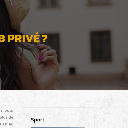
 PRIVÉ ?
si pour
plus de
Sport
ussi au