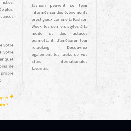
riches.
fashion peuvent se tenir
De plus,
informés sur des événements
vacances
prestigieux comme la Fashion
Week, les derniers styles à la
mode et des astuces
permettant d’améliorer leur
e votre
relooking. Découvrez
à votre
également les looks de vos
banquet
stars internationales
oins de
favorites.
 propre
b.
apier
uto ?