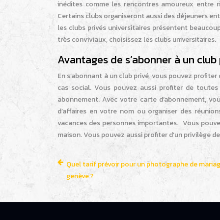
inédites comme les rencontres amoureux entre ric
Certains clubs organiseront aussi des déjeuners entr
les clubs privés universitaires présentent beaucou
très conviviaux, choisissez les clubs universitaires.
Avantages de s’abonner à un club 
En s’abonnant à un club privé, vous pouvez profit
cas social. Vous pouvez aussi profiter de toutes 
abonnement. Avec votre carte d’abonnement, vous
d’affaires en votre nom ou organiser des réunions
vacances des personnes importantes. Vous pouvez
maison. Vous pouvez aussi profiter d’un privilège de
Quel tarif prévoir pour un photographe de maria
genève ?