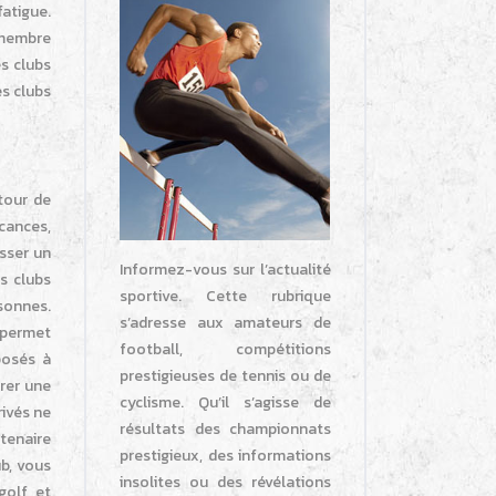
atigue.
 membre
s clubs
s clubs
tour de
acances,
asser un
Informez-vous sur l’actualité
s clubs
sportive. Cette rubrique
sonnes.
s’adresse aux amateurs de
s permet
football, compétitions
posés à
prestigieuses de tennis ou de
rer une
cyclisme. Qu’il s’agisse de
rivés ne
résultats des championnats
tenaire
prestigieux, des informations
b, vous
insolites ou des révélations
golf et