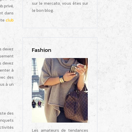
sur le mercato, vous êtes sur
b privé,
le bon blog.
nt dans
ite
club
Fashion
us devez
issement
us devez
senter à
vec des
ous à un
iste des
banquets
ctivités
Les amateurs de tendances