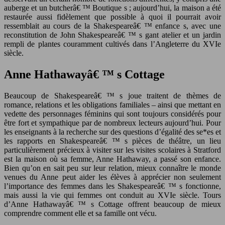
auberge et un butcherâ€ ™ Boutique s ; aujourd’hui, la maison a été
restaurée aussi fidèlement que possible à quoi il pourrait avoir
ressemblait au cours de la Shakespeareâ€ ™ enfance s, avec une
reconstitution de John Shakespeareâ€ ™ s gant atelier et un jardin
rempli de plantes couramment cultivés dans l’Angleterre du XVIe
siècle.
Anne Hathawayâ€ ™ s Cottage
Beaucoup de Shakespeareâ€ ™ s joue traitent de thèmes de
romance, relations et les obligations familiales – ainsi que mettant en
vedette des personnages féminins qui sont toujours considérés pour
être fort et sympathique par de nombreux lecteurs aujourd’hui. Pour
les enseignants à la recherche sur des questions d’égalité des se*es et
les rapports en Shakespeareâ€ ™ s pièces de théâtre, un lieu
particulièrement précieux à visiter sur les visites scolaires à Stratford
est la maison où sa femme, Anne Hathaway, a passé son enfance.
Bien qu’on en sait peu sur leur relation, mieux connaître le monde
venues du Anne peut aider les élèves à apprécier non seulement
l’importance des femmes dans les Shakespeareâ€ ™ s fonctionne,
mais aussi la vie qui femmes ont conduit au XVIe siècle. Tours
d’Anne Hathawayâ€ ™ s Cottage offrent beaucoup de mieux
comprendre comment elle et sa famille ont vécu.