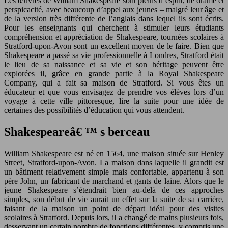
Les œuvres de William Shakespeare sont pleins d’esprit, de drame et
perspicacité, avec beaucoup d’appel aux jeunes – malgré leur âge et
de la version très différente de l’anglais dans lequel ils sont écrits.
Pour les enseignants qui cherchent à stimuler leurs étudiants
compréhension et appréciation de Shakespeare, tournées scolaires à
Stratford-upon-Avon sont un excellent moyen de le faire. Bien que
Shakespeare a passé sa vie professionnelle à Londres, Stratford était
le lieu de sa naissance et sa vie et son héritage peuvent être
explorées il, grâce en grande partie à la Royal Shakespeare
Company, qui a fait sa maison de Stratford. Si vous êtes un
éducateur et que vous envisagez de prendre vos élèves lors d’un
voyage à cette ville pittoresque, lire la suite pour une idée de
certaines des possibilités d’éducation qui vous attendent.
Shakespeareâ€ ™ s berceau
William Shakespeare est né en 1564, une maison située sur Henley
Street, Stratford-upon-Avon. La maison dans laquelle il grandit est
un bâtiment relativement simple mais confortable, appartenu à son
père John, un fabricant de marchand et gants de laine. Alors que le
jeune Shakespeare s’étendrait bien au-delà de ces approches
simples, son début de vie aurait un effet sur la suite de sa carrière,
faisant de la maison un point de départ idéal pour des visites
scolaires à Stratford. Depuis lors, il a changé de mains plusieurs fois,
desservant un certain nombre de fonctions différentes, y compris une