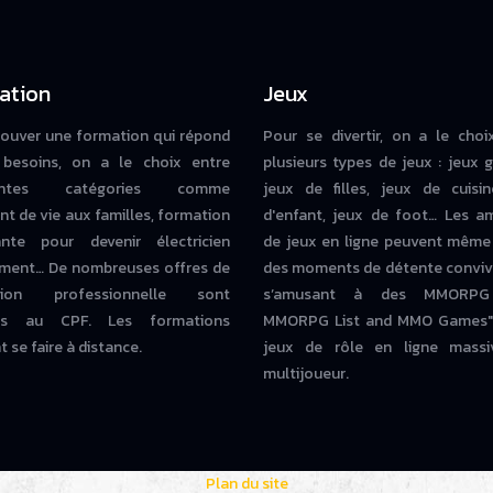
ation
Jeux
rouver une formation qui répond
Pour se divertir, on a le choi
besoins, on a le choix entre
plusieurs types de jeux : jeux g
rentes catégories comme
jeux de filles, jeux de cuisin
nt de vie aux familles, formation
d'enfant, jeux de foot… Les a
iante pour devenir électricien
de jeux en ligne peuvent même
ment… De nombreuses offres de
des moments de détente conviv
tion professionnelle sont
s’amusant à des MMORPG
bles au CPF. Les formations
MMORPG List and MMO Games" 
 se faire à distance.
jeux de rôle en ligne massi
multijoueur.
Plan du site