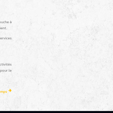
ouche à
ient.
ervices
ctivités
pour le
temps