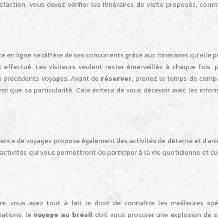
isfaction, vous devez vérifier les itinéraires de visite proposés, co
n ligne se diffère de ses concurrents grâce aux itinéraires qu’elle 
t effectué. Les visiteurs veulent rester émerveillés à chaque fois, p
s précédents voyages. Avant de
réserver
, prenez le temps de compa
insi que sa particularité. Cela évitera de vous décevoir avec les info
gence de voyages propose également des activités de détente et d’ani
ctivités qui vous permettront de participer à la vie quotidienne et cu
, vous avez tout à fait le droit de connaître les meilleures spéc
ations, le
voyage au brésil
doit vous procurer une explosion de s