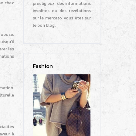
mme chez
prestigieux, des informations
insolites ou des révélations
sur le mercato, vous êtes sur
le bon blog.
propose.
uisqu’il
rer les
rmations
Fashion
mation.
lturelle
ialités
aveur à