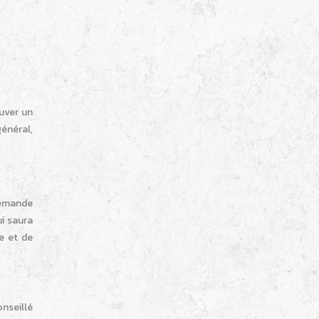
uver un
général,
demande
ui saura
e et de
onseillé